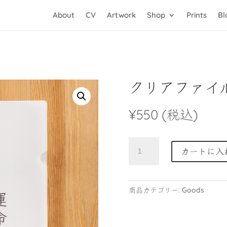
About
CV
Artwork
Shop
Prints
Bl
クリアファイ
¥
550
(税込)
ク
カートに入
リ
ア
フ
Goods
商品カテゴリー:
ァ
イ
ル