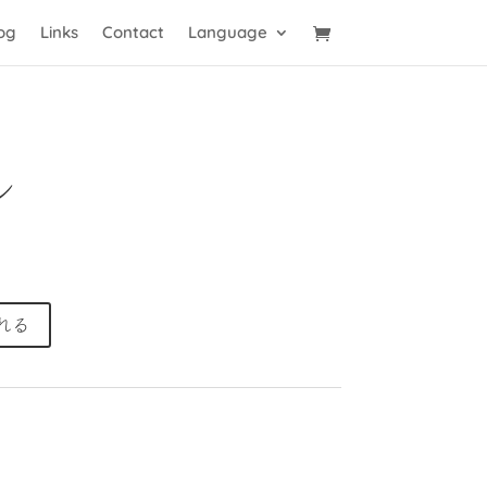
og
Links
Contact
Language
ル
れる