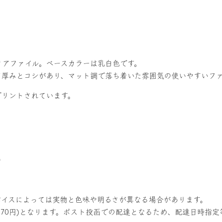
リアファイル。ベースカラーは乳白色です。
て厚みとコシがあり、マット調で落ち着いた雰囲気の使いやすいフ
プリントされています。
m）
バイスによっては実物と色味や明るさが異なる場合があります。
370円)となります。ポスト投函での配達となるため、配達日時指