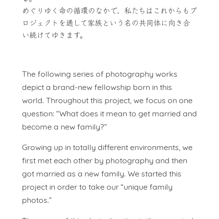
めぐりゆく命の循環のなかで、私たちはこれからもプ
ロジェクトを通して家族という名の共同体に向き合
い続けてゆきます。
The following series of photography works
depict a brand-new fellowship born in this
world. Throughout this project, we focus on one
question: “What does it mean to get married and
become a new family?”
Growing up in totally different environments, we
first met each other by photography and then
got married as a new family. We started this
project in order to take our “unique family
photos.”