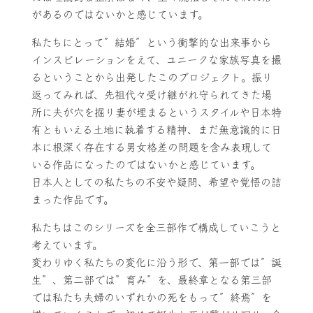
があるのではないかと感じています。
私たちにとって”結婚”という衝撃的な出来事から
インスピレーションをえて、ユニークな家族写真を撮
るということから出発したこのプロジェクト。振り
返ってみれば、先祖代々受け継がれ守られてきた場
所に夫が穴を掘り妻が埋まるというスタイルや日本特
有ともいえる土地に執着する精神、まだ無意識的に日
本に根深く存在する男女格差の問題を含み表現して
いる作品になったのではないかと感じています。
日本人としての私たちの不安や疑問、希望や覚悟の詰
まった作品です。
私たちはこのシリーズを全三部作で構成していこうと
考えています。
変わりゆく私たちの変化に沿う形で、第一部では”誕
生”、第二部では”育み”を、最終章となる第三部
では私たち夫婦のいずれかの死をもって”終焉”を