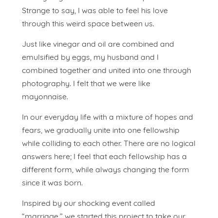
Strange to say, I was able to feel his love
through this weird space between us.
Just like vinegar and oil are combined and
emulsified by eggs, my husband and I
combined together and united into one through
photography. I felt that we were like
mayonnaise.
In our everyday life with a mixture of hopes and
fears, we gradually unite into one fellowship
while colliding to each other. There are no logical
answers here; I feel that each fellowship has a
different form, while always changing the form
since it was born.
Inspired by our shocking event called
“marriage,” we started this project to take our