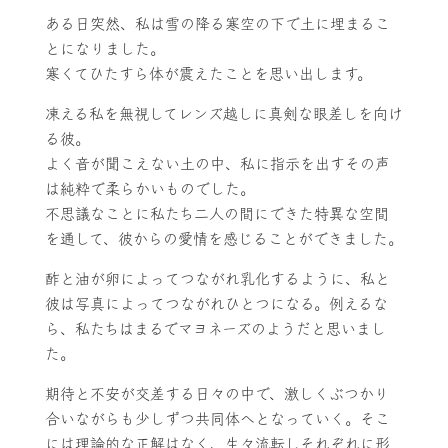
ある日突然、私は雪の降る寒空の下で土に埋まるこ
とになりました。
寒くてひたすら体が震えたことを思い出します。
凍える私を無視してレンズ越しに真剣な眼差しを向け
る彼。
よく音が聞こえない土の中、私に指示を出すその声
は純粋で柔らかいものでした。
不思議なことに私たち二人の間にできた特異な空間
を通して、彼からの愛情を感じることができました。
酢と油が卵によってつながれ乳化するように、私と
彼は写真によってつながれひとつになる。例えるな
ら、私たちはまるでマヨネーズのようだと思いまし
た。
期待と不安が交差する日々の中で、激しくぶつかり
合いながらも少しずつ共同体へとなっていく。そこ
には理論的な正解はなく、生々流転しそれぞれに形