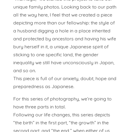
unique family photos. Looking back to our path
all the way here, I feel that we created a piece
depicting more than our fellowship: the style of
a husband digging a hole in a place inherited
and protected by ancestors and having his wife
bury herself in it, a unique Japanese spirit of
sticking to one specific land, the gender
inequality we still have unconsciously in Japan,
and so on.
This piece is full of our anxiety, doubt, hope and
preparedness as Japanese.
For this series of photography, we’re going to
have three parts in total.
Following our life changes, this series depicts
“the birth” in the first part, “the growth” in the
second part, and “the end,” when either of us