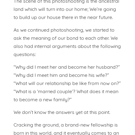
The scene of this photoshooting is the ancestral
land which will turn into our home; We’re going
to build up our house there in the near future.
As we continued photoshooting, we started to
ask the meaning of our bond to each other. We
also had internal arguments about the following
questions:
“Why did I meet her and become her husband?”
“Why did I meet him and become his wife?”
“What will our relationship be like from now on?”
“What is a ‘married couple’? What does it mean
to become a new family?”
We don’t know the answers yet at this point.
Cracking the ground, a brand-new fellowship is
born in this world, and it eventually comes to an